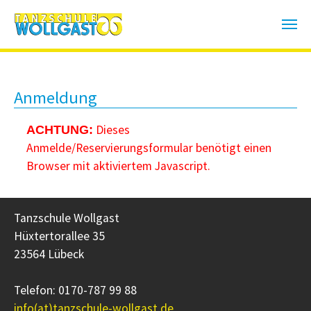
Zum Hauptinhalt springen
Anmeldung
Dieses
ACHTUNG:
Anmelde/Reservierungsformular benötigt einen
Browser mit aktiviertem Javascript.
Tanzschule Wollgast
Hüxtertorallee 35
23564 Lübeck
Telefon: 0170-787 99 88
info(at)tanzschule-wollgast.de