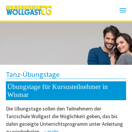
Zum Hauptinhalt springen
Tanz-Übungstage
Übungstage für Kursusteilnehmer in
Wismar
Die Übungstage sollen den Teilnehmern der
Tanzschule Wollgast die Möglichkeit geben, das bis
dahin gezeigte Unterrichtsprogramm unter Anleitung
zu wiederholen.
» mehr