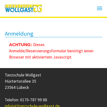
Zum Hauptinhalt springen
Anmeldung
Dieses
ACHTUNG:
Anmelde/Reservierungsformular benötigt einen
Browser mit aktiviertem Javascript.
Tanzschule Wollgast
Hüxtertorallee 35
23564 Lübeck
Telefon: 0170-787 99 88
info(at)tanzschule-wollgast.de