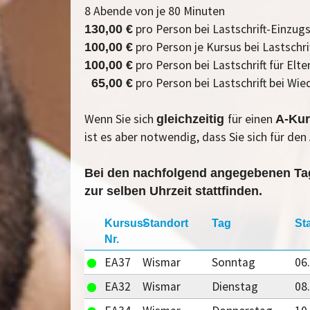
8 Abende von je 80 Minuten
pro Person bei Lastschrift-Einzu
130,00 €
pro Person je Kursus bei Lastschr
100,00 €
pro Person bei Lastschrift für El
100,00 €
pro Person bei Lastschrift bei Wi
65,00 €
Wenn Sie sich
für einen
gleichzeitig
A-Ku
ist es aber notwendig, dass Sie sich für de
Bei den nachfolgend angegebenen Tag
zur selben Uhrzeit stattfinden.
Kursus-
Standort
Tag
St
Nr.
EA37
Wismar
Sonntag
06
EA32
Wismar
Dienstag
08