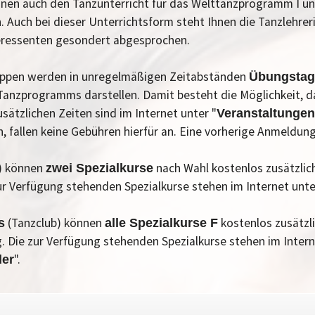
rminen auch den Tanzunterricht für das Welttanzprogramm I 
. Auch bei dieser Unterrichtsform steht Ihnen die Tanzlehreri
teressenten gesondert abgesprochen.
ruppen werden in unregelmäßigen Zeitabständen
Übungstag
Tanzprogramms darstellen. Damit besteht die Möglichkeit, 
sätzlichen Zeiten sind im Internet unter "
Veranstaltungen
fallen keine Gebühren hierfür an. Eine vorherige Anmeldung
) können
nach Wahl kostenlos zusätzlich
zwei Spezialkurse
r Verfügung stehenden Spezialkurse stehen im Internet unter
(Tanzclub) können
kostenlos zusätzli
s
alle Spezialkurse F
 Die zur Verfügung stehenden Spezialkurse stehen im Interne
".
der