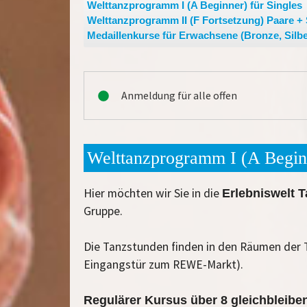
Welttanzprogramm I (A Beginner) für Singles
Welttanzprogramm II (F Fortsetzung) Paare + 
Medaillenkurse für Erwachsene (Bronze, Silbe
Anmeldung für alle offen
Welttanzprogramm I (A Beginn
Hier möchten wir Sie in die
Erlebniswelt 
Gruppe.
Die Tanzstunden finden in den Räumen der T
Eingangstür zum REWE-Markt).
Regulärer Kursus über 8 gleichbleib