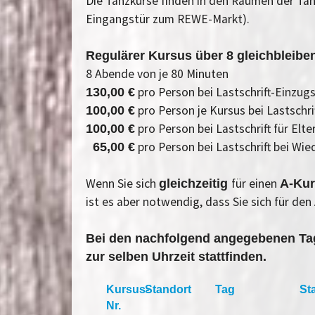
Die Tanzkurse finden in den Räumen der Tanz
Eingangstür zum REWE-Markt).
Regulärer Kursus über 8 gleichbleib
8 Abende von je 80 Minuten
pro Person bei Lastschrift-Einzu
130,00 €
pro Person je Kursus bei Lastschr
100,00 €
pro Person bei Lastschrift für El
100,00 €
pro Person bei Lastschrift bei Wi
65,00 €
Wenn Sie sich
für einen
gleichzeitig
A-Ku
ist es aber notwendig, dass Sie sich für de
Bei den nachfolgend angegebenen Tag
zur selben Uhrzeit stattfinden.
Kursus-
Standort
Tag
St
Nr.