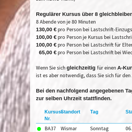
Regulärer Kursus über 8 gleichbleib
8 Abende von je 80 Minuten
pro Person bei Lastschrift-Einzu
130,00 €
pro Person je Kursus bei Lastschr
100,00 €
pro Person bei Lastschrift für El
100,00 €
pro Person bei Lastschrift bei Wi
65,00 €
Wenn Sie sich
für einen
gleichzeitig
A-Ku
ist es aber notwendig, dass Sie sich für de
Bei den nachfolgend angegebenen Tag
zur selben Uhrzeit stattfinden.
Kursus-
Standort
Tag
St
Nr.
BA37
Wismar
Sonntag
06